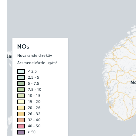
NO₂
Nuvarande direktiv
Årsmedelvärde µg/m³
< 2.5
2.5 - 5
5 - 7.5
7.5 - 10
10 - 15
15 - 20
20 - 26
26 - 32
32 - 40
40 - 50
> 50